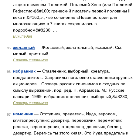
людях с именем Птолемей. Птолемей Хенн (или Птолемей
Гефестион)&#160; греческий писатель первой половины II
века н.&#160;э., чьё сочинение «Новая история для
многознающих» в 7 книгах сохранилось в
подробном&#8230; …
Википедия
желанный
— Желаемый, желательный, искомый. См.
95
милый, приятный …
Словарь синонимов
избранник
— Ставленник, выборный, креатура,
96
представитель. Заправилы поголовно ставленники крупных
акционеров... Словарь русских синонимов и сходных по
смыслу выражений. под. ред. Н. Абрамова, М.: Русские
словари, 1999. избранник ставленник, выборный,&#8230; …
Словарь синонимов
изменник
— Отступник, предатель, Иуда, веролом,
97
клятвопреступник; дезертир, перебежчик, переметчик;
ренегат, вероотступник, отщепенец, доносчик; беглец,
дезертир. Берегись ты этого князя. Это Иуда предатель и