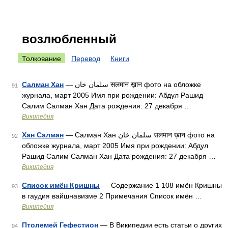
возлюбленный
Толкование
Перевод
Книги
Салман Хан
— سلمان خان सलमान ख़ान фото на обложке
91
журнала, март 2005 Имя при рождении: Абдул Рашид
Салим Салман Хан Дата рождения: 27 декабря …
Википедия
Хан Салман
— Салман Хан سلمان خان सलमान ख़ान фото на
92
обложке журнала, март 2005 Имя при рождении: Абдул
Рашид Салим Салман Хан Дата рождения: 27 декабря …
Википедия
Список имён Кришны
— Содержание 1 108 имён Кришны
93
в гаудия вайшнавизме 2 Примечания Список имён …
Википедия
Птолемей Гефестион
— В Википедии есть статьи о других
94