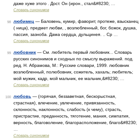
даже хуже этого . Дост. Он (ирон., стал&#8230; …
Словарь синонимов
любимец
— Баловень, кумир, фаворит, протеже, взысканец
98
( ница), предмет любви, , возлюбленный, бог, божок, душка,
пассия, зазноба. Дама сердца, дульцинея. .. Ср …
Словарь синонимов
любовник
— См. любитель первый любовник... Словарь
99
русских синонимов и сходных по смыслу выражений. под.
ред. Н. Абрамова, М.: Русские словари, 1999. любовник
возлюбленный, полюбовник, сожитель, хахаль; любитель;
мой мужик, кадр, мой мальчик, ее мальчик,&#8230; …
Словарь синонимов
любовь
— (горячая, беззаветная, бескорыстная,
100
страстная), влечение, увлечение, привязанность,
склонность, наклонность, слабость (к чему), страсть,
пристрастие, преданность, тяготение, мания, симпатия,
верность, благоволение, благорасположение, благо&#8230;
…
Словарь синонимов